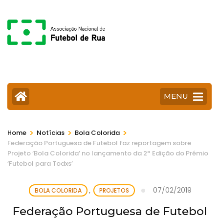
Skip
to
content
(Press
Enter)
MENU
>
>
>
Home
Notícias
Bola Colorida
Federação Portuguesa de Futebol faz reportagem sobre
Projeto ‘Bola Colorida’ no lançamento da 2ª Edição do Prémio
‘Futebol para Todxs’
07/02/2019
BOLA COLORIDA
,
PROJETOS
Federação Portuguesa de Futebol