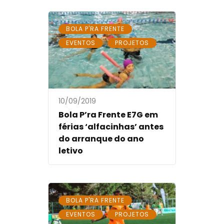
,
BOLA P'RA FRENTE
,
EVENTOS
PROJETOS
10/09/2019
Bola P’ra Frente E7G em
férias ‘alfacinhas’ antes
do arranque do ano
letivo
,
BOLA P'RA FRENTE
,
EVENTOS
PROJETOS