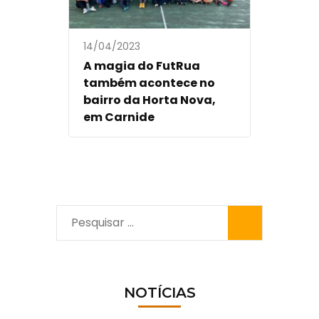
14/04/2023
A magia do FutRua
também acontece no
bairro da Horta Nova,
em Carnide
Pesquisar
por:
NOTÍCIAS