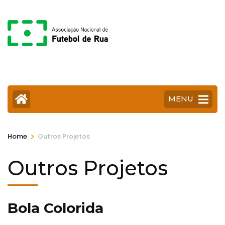
Skip
to
content
(Press
Enter)
MENU
>
Home
Outros Projetos
Outros Projetos
Bola Colorida