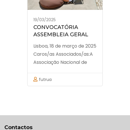
pelas 19h00m, nas
instalações da ANFR, em
19/03/2025
Carnide, sitas na …
CONVOCATÓRIA
ASSEMBLEIA GERAL
Lisboa, 18 de março de 2025
Caros/as Associados/as:A
Associação Nacional de
Futebol de Rua vem pela
presente, convocar
futrua
todos/as os/as
associados/as para a
Assembleia Geral a realizar
no próximo dia 4 de abril,
sexta-feira, pelas 19h00m,
nas instalações da ANFR,
Contactos