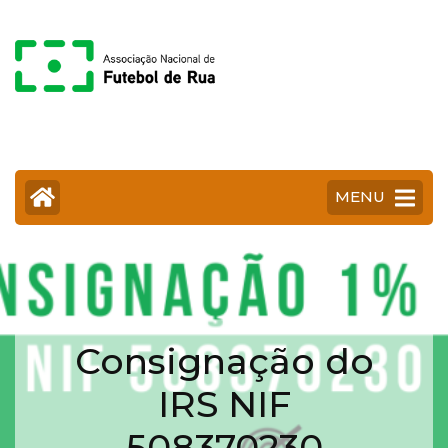
Skip
to
content
(Press
Enter)
MENU
Consignação do
IRS NIF
508370230