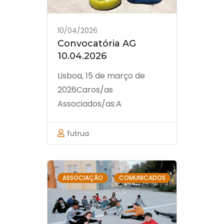
10/04/2026
Convocatória AG
10.04.2026
Lisboa, 15 de março de
2026Caros/as
Associados/as:A
Associação Nacional de
Futebol de Rua vem pela
futrua
presente, convocar
todos/as os/as
associados/as para a
,
ASSOCIAÇÃO
COMUNICADOS
Assembleia Geral a realizar
no próximo dia 10 de abril,
sexta-feira, pelas 19h00m,