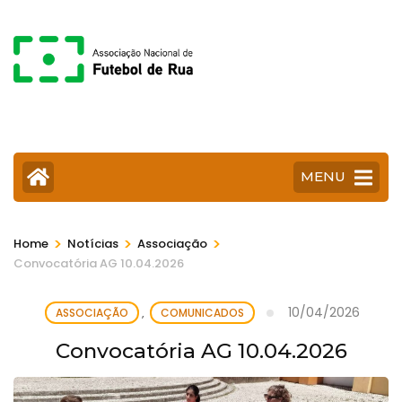
Skip
to
content
(Press
Enter)
MENU
>
>
>
Home
Notícias
Associação
Convocatória AG 10.04.2026
10/04/2026
ASSOCIAÇÃO
,
COMUNICADOS
Convocatória AG 10.04.2026