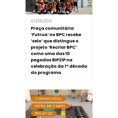
07/06/2021
Praça comunitária
‘Futrua’ no BPC recebe
‘selo’ que distingue o
projeto ‘Recriar BPC’
como uma das 10
pegadas BIPZIP na
celebração da 1ª década
do programa
,
COMUNICADOS
,
ENTRA EM CAMPO
PROJETOS