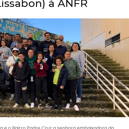
Lissabon) à ANFR
ua e o Bairro Padre Cruz a senhora embaixadora da