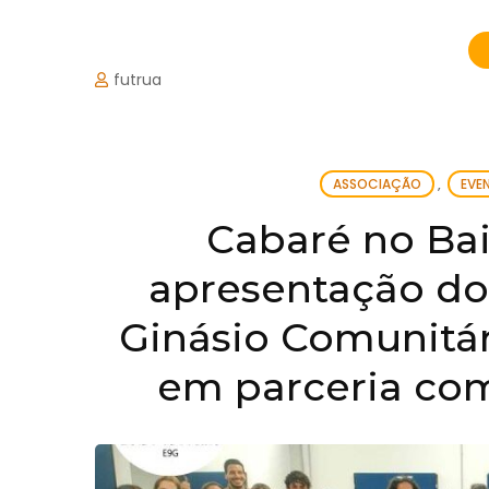
futrua
ASSOCIAÇÃO
,
EVE
Cabaré no Ba
apresentação do
Ginásio Comunitár
em parceria com