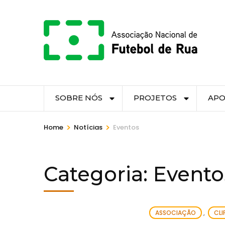
Skip
to
content
(Press
Enter)
SOBRE NÓS
PROJETOS
APO
>
>
Home
Notícias
Eventos
Categoria: Evento
ASSOCIAÇÃO
,
CLI