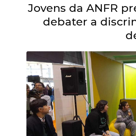
Jovens da ANFR pre
debater a discr
d