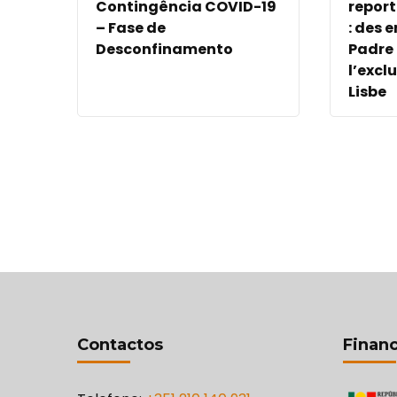
Contingência COVID-19
report
– Fase de
: des 
Desconfinamento
Padre 
l’excl
Lisbe
Contactos
Financ