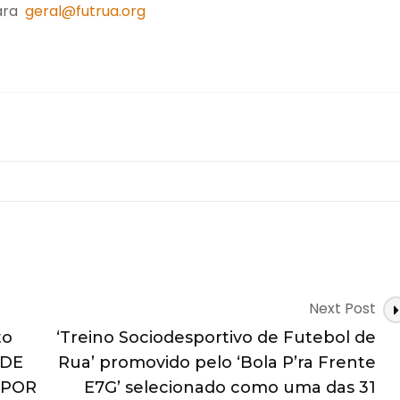
para
geral@futrua.org
Next Post
to
‘Treino Sociodesportivo de Futebol de
EDE
Rua’ promovido pelo ‘Bola P’ra Frente
 POR
E7G’ selecionado como uma das 31