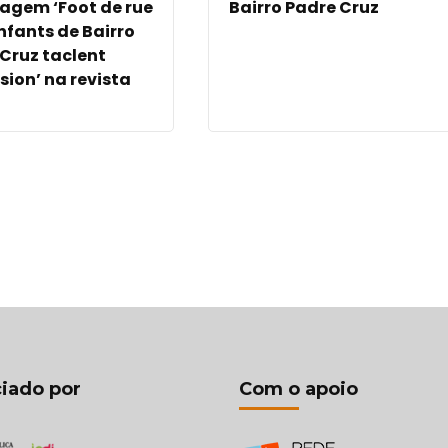
agem ‘Foot de rue
Bairro Padre Cruz
enfants de Bairro
Cruz taclent
usion’ na revista
iado por
Com o apoio