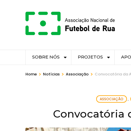
Skip
to
content
(Press
Enter)
SOBRE NÓS
PROJETOS
APO
>
>
>
Home
Notícias
Associação
Convocatória da 
ASSOCIAÇÃO
,
Convocatória 