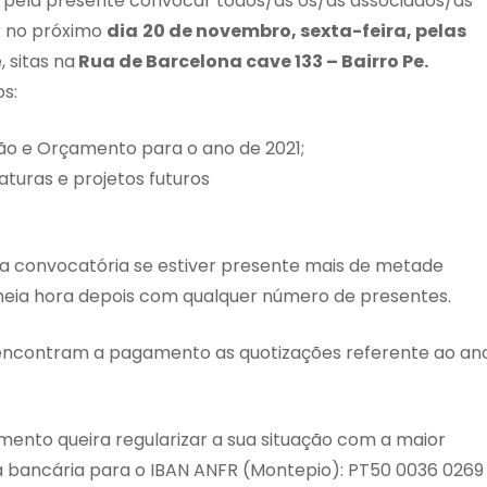
 pela presente convocar todos/as os/as associados/as
ar no próximo
dia
20 de novembro, sexta-feira, pelas
 sitas na
Rua de Barcelona cave 133 – Bairro Pe.
s:
o e Orçamento para o ano de 2021;
aturas e projetos futuros
a convocatória se estiver presente mais de metade
 meia hora depois com qualquer número de presentes.
encontram a pagamento as quotizações referente ao an
ento queira regularizar a sua situação com a maior
ia bancária para o IBAN ANFR (Montepio): PT50 0036 0269