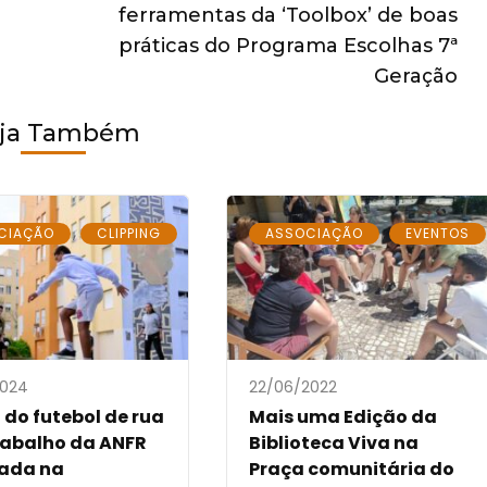
ferramentas da ‘Toolbox’ de boas
práticas do Programa Escolhas 7ª
Geração
ja Também
,
,
CIAÇÃO
CLIPPING
ASSOCIAÇÃO
EVENTOS
2024
22/06/2022
do futebol de rua
Mais uma Edição da
rabalho da ANFR
Biblioteca Viva na
tada na
Praça comunitária do